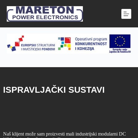
P
r
e
s
k
o
č
i
n
a
s
a
d
r
ž
ISPRAVLJAČKI SUSTAVI
a
j
Naš klijent može sam proizvesti mali industrijski modularni DC