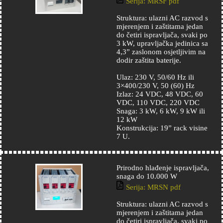
Serija: MRSF pdf
Struktura: ulazni AC razvod s
mjerenjem i zaštitama jedan
do četiri ispravljača, svaki po
3 kW, upravljačka jedinica sa
4,3” zaslonom osjetljivim na
dodir zaštita baterije.
Ulaz: 230 V, 50/60 Hz ili
3×400/230 V, 50 (60) Hz
Izlaz: 24 VDC, 48 VDC, 60
VDC, 110 VDC, 220 VDC
Snaga: 3 kW, 6 kW, 9 kW ili
12 kW
Konstrukcija: 19” rack visine
7 U.
Prirodno hlađenje ispravljača,
snaga do 10.000 W
Serija: MRSN pdf
Struktura: ulazni AC razvod s
mjerenjem i zaštitama jedan
do četiri ispravljača, svaki po