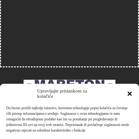
Upravljajte pristankom za
kolačiće
Da bismo pružili najbolje iskustvo, koristimo tehnologije poput kolačića za čuvanje
++385 1 3028 127
i/ili pristup informacijama o uređaju. Suglasnost s ovim tehnologijama će nam
www.mareton.hr
omogućiti da obrađujemo podatke kao što su ponašanje pri pregledavanju ili
www.mareton-power.com
jedinstveni ID-ovi na ovoj web stranici. Nepristanak ili povlačenje suglasnosti može
negativno utjecati na određene karakteristike i funkcije.