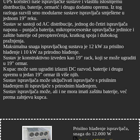
UPS koristeći naše ispravljačke sustave i vlastitu istosmjernu
distribuciju, baterije, ormarić i drugu dodatnu opremu. Iz tog
razloga razvili smo modularne sustave ispravljača smještene u
jednom 19” reku.
Sustav se sastoji od AC distribucije, jednog do četiri ispravljača
napona – punjača baterija, mikroprocesorske upravljačke jedinice i
zaštite baterije od preopterećenja, kratkog spoja i dubokog
pražnjenja.
Maksimalna snaga ispravljačkog sustava je 12 kW za prisilno
hlađenje i 10 kW za prirodno hlađenje.
Sustav je konstruktivno izveden kao 19″ rack, koji se može ugraditi
u 19″ ormar.
Kupac može sam ugraditi izlazni DC razvod, baterije i drugu
opremu u jedan 19” ormar ili više njih.
Sustav ispravljača može uključivati ​​ispravljače s prisilnim
hlađenjem ili ispravljače s prirodnim hlađenjem.
Sustav ispravljača može, ali i ne mora imati zaštitu baterije, već
prema zahtjevu kupca.
Prisilno hlađenje ispravljača,
snaga do 12.000 W